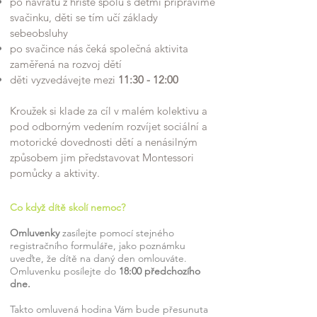
po návratu z hřiště spolu s dětmi připravíme
svačinku, děti se tím učí základy
sebeobsluhy
po svačince nás čeká společná aktivita
zaměřená na rozvoj dětí
děti vyzvedávejte mezi
11:30 - 12:00
Kroužek si klade za cíl v malém kolektivu a
pod odborným vedením rozvíjet sociální a
motorické dovednosti dětí a nenásilným
způsobem jim představovat Montessori
pomůcky a aktivity.
Co když dítě skolí nemoc?
Omluvenky
zasílejte pomocí stejného
registračního formuláře, jako poznámku
uveďte, že dítě na daný den omlouváte.
Omluvenku posílejte do
18:00 předchozího
dne.
Takto omluvená hodina Vám bude
přesunuta