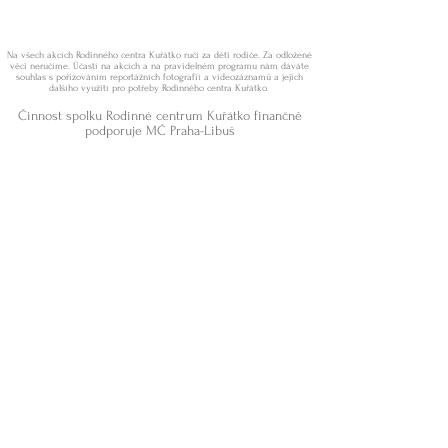
Na všech akcích Rodinného centra Kuřátko ručí za děti rodiče. Za odložené
věci neručíme. Účastí na akcích a na pravidelném programu nám dáváte
souhlas s pořizováním reportážních fotografií a videozáznamů a jejich
dalšího využití pro potřeby Rodinného centra Kuřátko.
Činnost spolku Rodinné centrum Kuřátko finančně
podporuje MČ Praha-Libuš
© 2022 RC Kuřátko