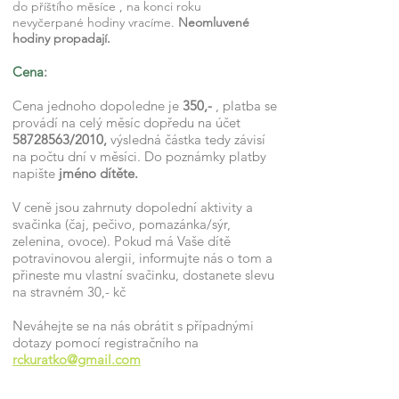
do příštího měsíce , na konci roku
nevyčerpané hodiny vracíme.
Neomluvené
hodiny propadají.
Cena
:
Cena jednoho dopoledne je
350,-
, platba se
provádí na celý měsíc dopředu na účet
58728563
/2010,
výsledná částka tedy závisí
na počtu dní v měsíci. Do poznámky platby
napište
jméno dítěte.
V ceně jsou zahrnuty dopolední aktivity a
svačinka (čaj, pečivo, pomazánka/sýr,
zelenina, ovoce). Pokud má Vaše dítě
potravinovou alergii, informujte nás o tom a
přineste mu vlastní svačinku, dostanete slevu
na stravném 30,- kč
Neváhejte se na nás obrátit s případnými
dotazy pomocí registračního na
rckuratko@gmail.com