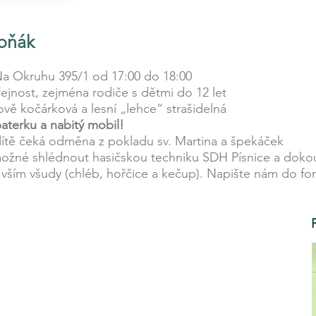
ioňák
Na Okruhu 395/1 od 17:00 do 18:00
řejnost, zejména rodiče s dětmi do 12 let
ově kočárková a lesní „lehce“ strašidelná
aterku a nabitý mobil!
ítě čeká odměna z pokladu sv. Martina a špekáček
e možné shlédnout hasičskou techniku SDH Písnice a doko
vším všudy (chléb, hořčice a kečup). Napište nám do for