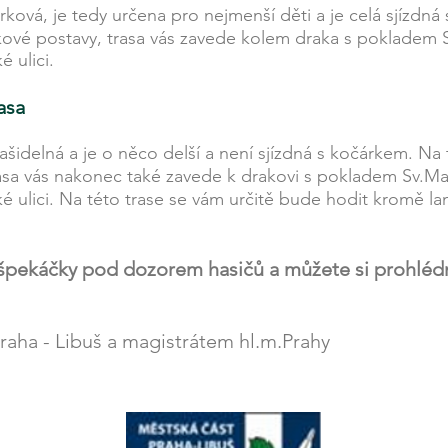
ková, je tedy určena pro nejmenší děti a je celá sjízdná
vé postavy, trasa vás zavede kolem draka s pokladem S
é ulici.
asa
trašidelná a je o něco delší a není sjízdná s kočárkem. N
trasa vás nakonec také zavede k drakovi s pokladem Sv.Ma
ké ulici. Na této trase se vám určitě bude hodit kromě l
 špekáčky pod dozorem hasičů a můžete si prohléd
aha - Libuš a magistrátem hl.m.Prahy