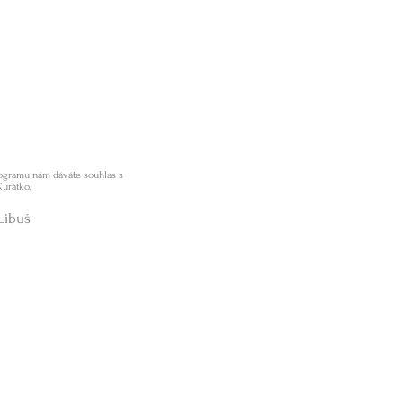
programu nám dáváte souhlas s
Kuřátko.
Libuš