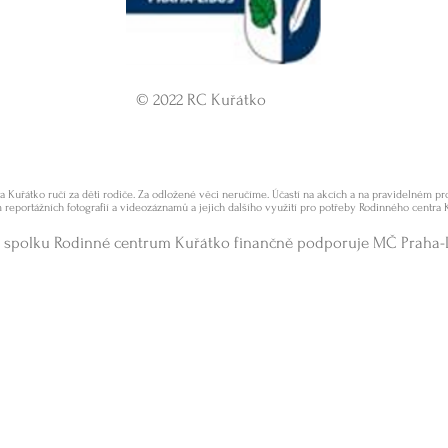
© 2022 RC Kuřátko
 Kuřátko ručí za děti rodiče. Za odložené věci neručíme. Účastí na akcích a na pravidelném 
 reportážních fotografií a videozáznamů a jejich dalšího využití pro potřeby Rodinného centra 
 spolku Rodinné centrum Kuřátko finančně podporuje MČ Praha-