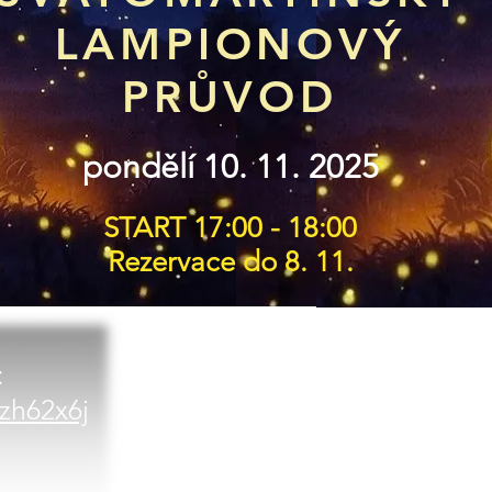
LAMPIONOVÝ
PRŮVOD
pondělí 10. 11. 2025
START 17:00 - 18:00
Rezervace do
8. 11.
:
3zh62x6j