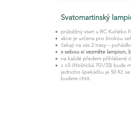
Svatomartinský lamp
průběžný start u RC Kuřátko 
akce je určena pro širokou ve
čekají na vás 2 trasy – pohádk
s sebou si vezměte lampion, b
na každé předem přihlášené d
v cíli (Hoštická 701/33) bud
jednoho špekáčku je 50 Kč se 
budete chtít.