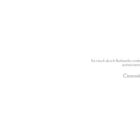
Na všech akcích Rodinného centra
pořizováním
Činnost