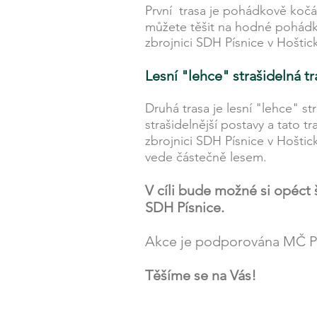
První trasa je pohádkově kočár
můžete těšit na hodné pohádko
zbrojnici SDH Písnice v Hoštick
Lesní "lehce" strašidelná tr
Druhá trasa je lesní "lehce" s
strašidelnější postavy a tato 
zbrojnici SDH Písnice v Hoštic
vede částečně lesem.
V cíli bude možné si opéct
SDH Písnice.
Akce je podporována MČ Pr
Těšíme se na Vás!