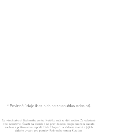
* Povinné údaje (bez nich nelze souhlas odeslat).
Na všech akcích Rodinného centra Kuřátko ručí za děti rodiče. Za odložené
věci neručíme. Účastí na akcích a na pravidelném programu nám dáváte
souhlas s pořizováním reportážních fotografií a videozáznamů a jejich
dalšího využití pro potřeby Rodinného centra Kuřátko.