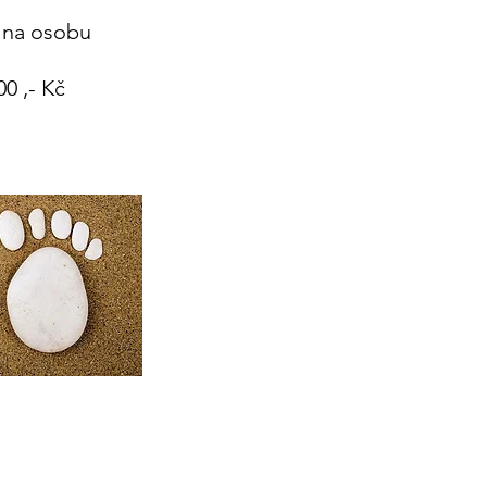
č na osobu
00 ,- Kč