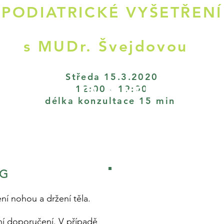
PODIATRICKÉ VYŠETŘENÍ
s MUDr. Švejdovou
Středa 15.3.2020
KAPACITA NAPLNĚNA
12:00 - 19
:00
délka konzultace 15 min
NG
PŘIHLAŠTE SE ZDE
ení nohou a držení těla.
tní doporučení. V případě