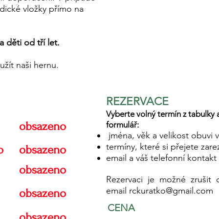
dické vložky přímo na
děti od tří let.
žít naši hernu.
REZE
RVACE
Vyberte volný termín z tabulky 
obsazeno
formulář:
jména, věk a velikost obuvi 
termíny, které si přejete zar
o
obsazeno
email a váš telefonní kontakt
obsazeno
Rezervaci je možné zrušit 
email
rckuratko@gmail.com
obsazeno
CENA
obsazeno