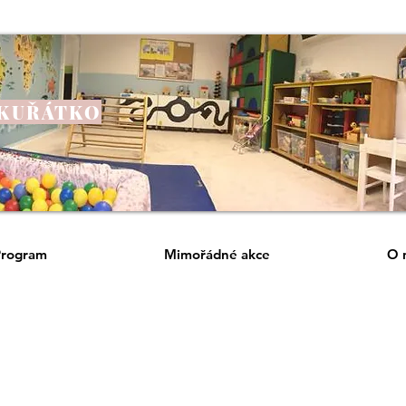
 KUŘÁTKO
Program
Mimořádné akce
O 