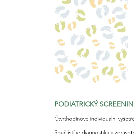
PODIATRICKÝ SCREENI
Čtvrthodinové individuální vyšetř
Součástí je diagnostika a zdravo