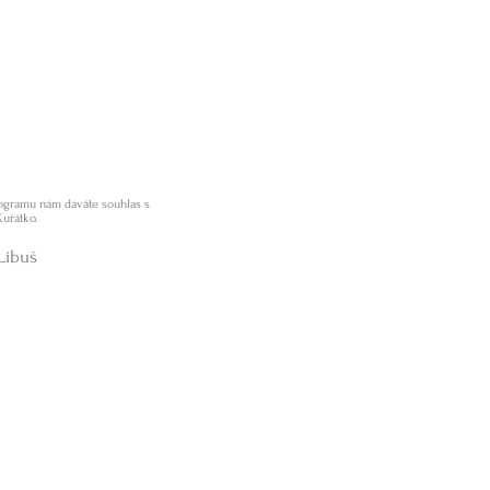
programu nám dáváte souhlas s
Kuřátko.
Libuš