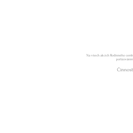
Na všech akcích Rodinného centra
pořizováním
Činnost